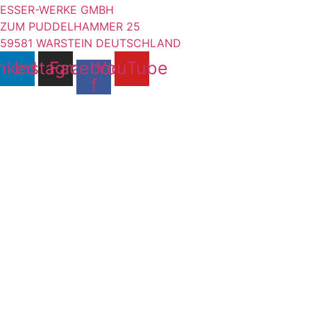
ESSER-WERKE GMBH
ZUM PUDDELHAMMER 25
59581 WARSTEIN DEUTSCHLAND
nkedin
Instagram
Facebook-
YouTube
f