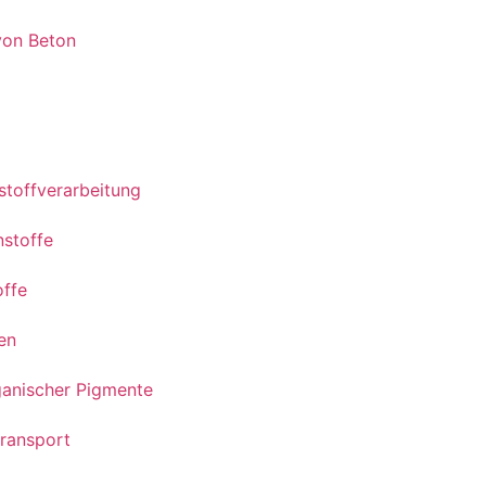
von Beton
stoffverarbeitung
nstoffe
offe
en
rganischer Pigmente
transport