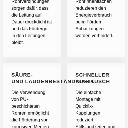
Rohrverbindungen
Rohrinnenflächen
sorgen dafür, dass
reduzieren den
die Leitung auf
Energieverbrauch
Dauer druckdicht ist
beim Fördern.
und das Fördergut
Anbackungen
in den Leitungen
werden verhindert.
bleibt.
SÄURE-
SCHNELLER
UND LAUGENBESTÄNDIGKEIT
AUSTAUSCH
Die Verwendung
Die einfache
von PU-
Montage mit
beschichteten
Quickfix-
Rohren ermöglicht
Kupplungen
die Förderung von
reduziert
korrosiven Medien,
Stillstandzeiten und