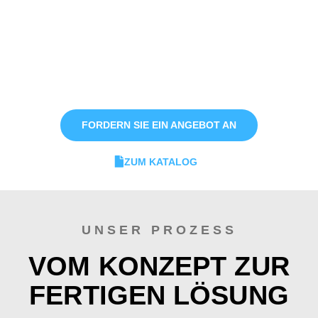
Wenn Sie Ihr Rohrleitungssystem
modernisieren möchten, sprechen Sie mit
unserem Team darüber, wie Esser-
Komponenten Ihre Produktivität, Sicherheit
und Zuverlässigkeit verbessern können.
FORDERN SIE EIN ANGEBOT AN
ZUM KATALOG
UNSER PROZESS
VOM KONZEPT ZUR
FERTIGEN LÖSUNG