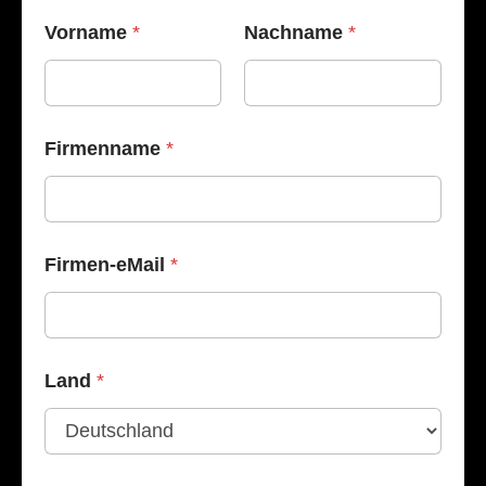
Vorname
*
Nachname
*
Firmenname
*
Firmen-eMail
*
W
Land
*
e
b
s
i
t