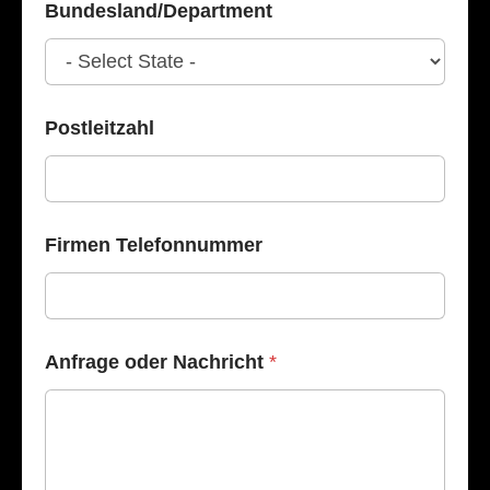
e
Bundesland/Department
r
e
c
o
r
d
Postleitzahl
A
d
d
r
e
Firmen Telefonnummer
s
s
Anfrage oder Nachricht
*