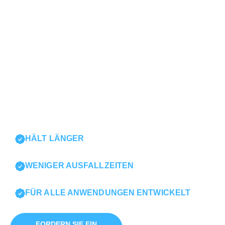
PROJEKTE
Sichere, zuverlässige und zuverlässige Ausrüstung
ist entscheidend für den Erfolg Ihrer Betonpumpen.
Deshalb vertrauen Betonpumpenunternehmen wie
Ihres auf unsere gehärteten Stahlrohrlösungen von
Esser, um die Sicherheit und Effizienz ihrer Teams zu
verbessern. Entdecken Sie, wie unsere
verschleißfesten Rohrsysteme Ihr nächstes
Betonpumpenprojekt optimieren.
HÄLT LÄNGER
WENIGER AUSFALLZEITEN
FÜR ALLE ANWENDUNGEN ENTWICKELT
FORDERN SIE EIN